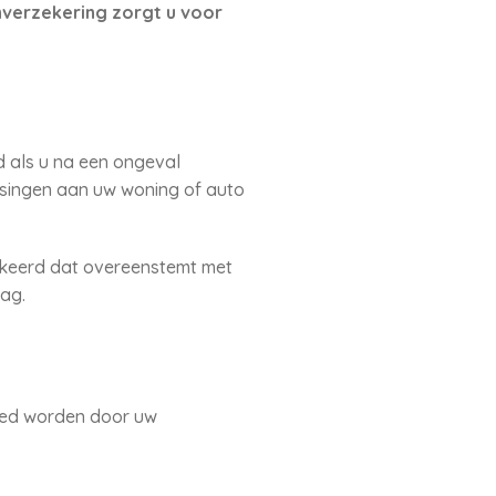
nverzekering zorgt u voor
d als u na een ongeval
assingen aan uw woning of auto
tgekeerd dat overeenstemt met
rag.
goed worden door uw