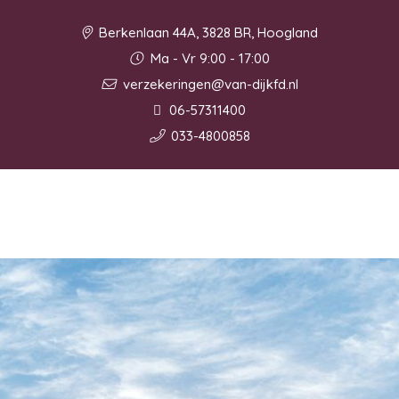
Berkenlaan 44A, 3828 BR, Hoogland
Ma - Vr 9:00 - 17:00
verzekeringen@van-dijkfd.nl
06-57311400
033-4800858