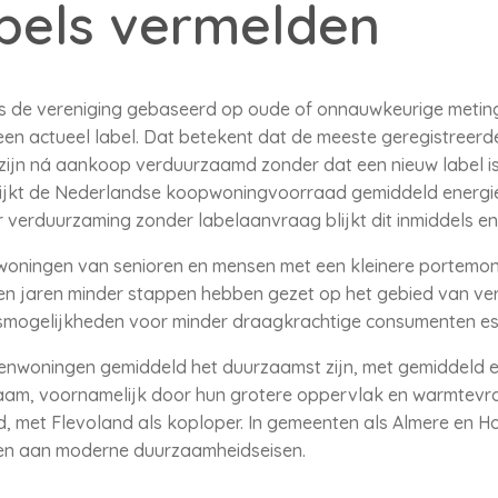
bels vermelden
ns de vereniging gebaseerd op oude of onnauwkeurige meting
n actueel label. Dat betekent dat de meeste geregistreerde
en zijn ná aankoop verduurzaamd zonder dat een nieuw label 
 lijkt de Nederlandse koopwoningvoorraad gemiddeld energi
verduurzaming zonder labelaanvraag blijkt dit inmiddels ener
t woningen van senioren en mensen met een kleinere portemo
n jaren minder stappen hebben gezet op het gebied van ve
gsmogelijkheden voor minder draagkrachtige consumenten es
ssenwoningen gemiddeld het duurzaamst zijn, met gemiddeld e
zaam, voornamelijk door hun grotere oppervlak en warmtevr
met Flevoland als koploper. In gemeenten als Almere en Hout
en aan moderne duurzaamheidseisen.