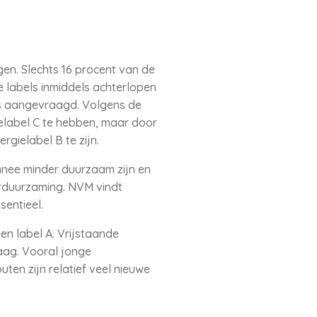
en. Slechts 16 procent van de
 labels inmiddels achterlopen
is aangevraagd. Volgens de
elabel C te hebben, maar door
gielabel B te zijn.
nnee minder duurzaam zijn en
rduurzaming. NVM vindt
sentieel.
en label A. Vrijstaande
aag. Vooral jonge
en zijn relatief veel nieuwe