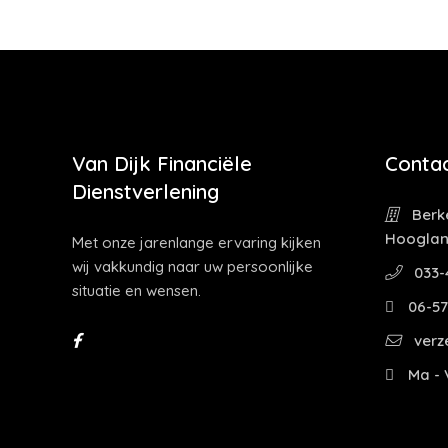
Van Dijk Financiële
Contac
Dienstverlening
Berke
Hoogla
Met onze jarenlange ervaring kijken
wij vakkundig naar uw persoonlijke
033-
situatie en wensen.
06-57
verz
Ma - V