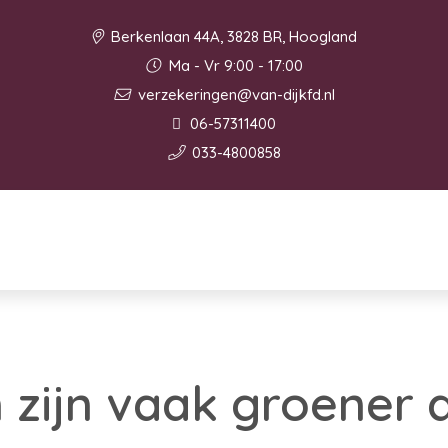
Berkenlaan 44A, 3828 BR, Hoogland
Ma - Vr 9:00 - 17:00
verzekeringen@van-dijkfd.nl
06-57311400
033-4800858
zijn vaak groener 