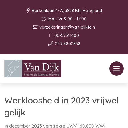
Berkenlaan 44A, 3828 BR, Hoogland
Ma - Vr 9:00 - 17:00
verzekeringen@van-dijkfd.nl
06-57311400
033-4800858
Werkloosheid in 2023 vrijwel
gelijk
In december 2023 verstrekte UWV 160.800 WW-