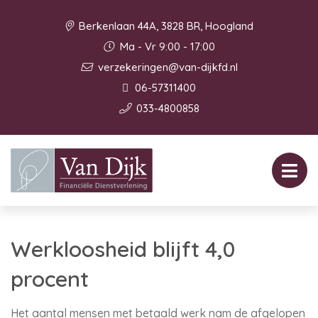
Berkenlaan 44A, 3828 BR, Hoogland
Ma - Vr 9:00 - 17:00
verzekeringen@van-dijkfd.nl
06-57311400
033-4800858
Werkloosheid blijft 4,0
procent
Het aantal mensen met betaald werk nam de afgelopen