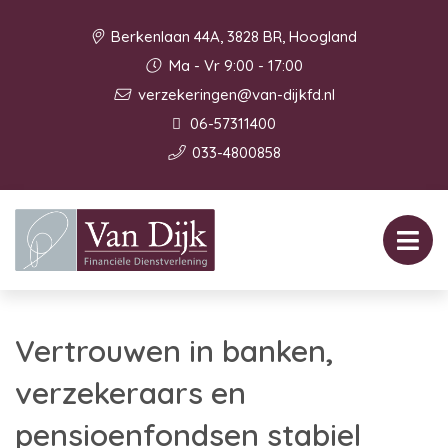
Berkenlaan 44A, 3828 BR, Hoogland
Ma - Vr 9:00 - 17:00
verzekeringen@van-dijkfd.nl
06-57311400
033-4800858
Vertrouwen in banken,
verzekeraars en
pensioenfondsen stabiel