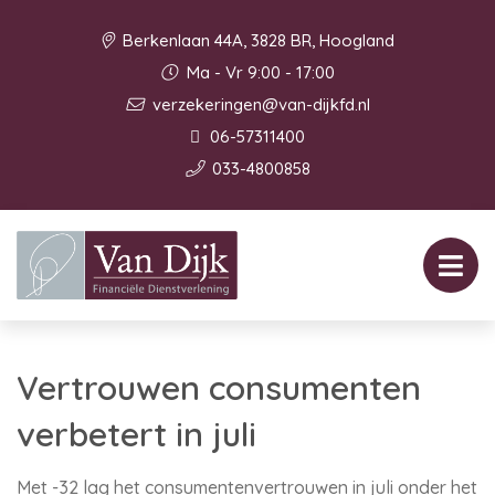
Berkenlaan 44A, 3828 BR, Hoogland
Ma - Vr 9:00 - 17:00
verzekeringen@van-dijkfd.nl
06-57311400
033-4800858
Vertrouwen consumenten
verbetert in juli
Met -32 lag het consumentenvertrouwen in juli onder het