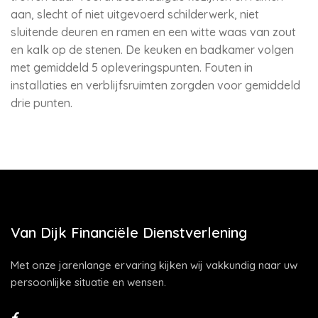
aan, slecht of niet uitgevoerd schilderwerk, niet
sluitende deuren en ramen en een witte waas van zout
en kalk op de stenen. De keuken en badkamer volgen
met gemiddeld 5 opleveringspunten. Fouten in
installaties en verblijfsruimten zorgden voor gemiddeld
drie punten.
Van Dijk Financiële Dienstverlening
Met onze jarenlange ervaring kijken wij vakkundig naar uw
persoonlijke situatie en wensen.