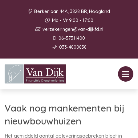
Berkenlaan 44A, 3828 BR, Hoogland
Ma - Vr 9:00 - 17:00
verzekeringen@van-dijkfd.nl
06-57311400
033-4800858
Vaak nog mankementen bij
nieuwbouwhuizen
Het gemiddeld aantal opleveringsgebreken bleef in