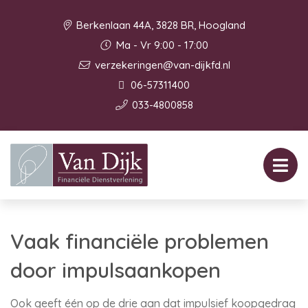
Berkenlaan 44A, 3828 BR, Hoogland
Ma - Vr 9:00 - 17:00
verzekeringen@van-dijkfd.nl
06-57311400
033-4800858
Vaak financiële problemen
door impulsaankopen
Ook geeft één op de drie aan dat impulsief koopgedrag