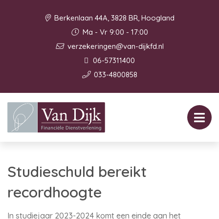
Berkenlaan 44A, 3828 BR, Hoogland
Ma - Vr 9:00 - 17:00
verzekeringen@van-dijkfd.nl
06-57311400
033-4800858
Studieschuld bereikt
recordhoogte
In studiejaar 2023-2024 komt een einde aan het