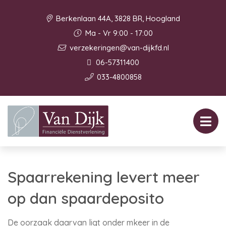
Berkenlaan 44A, 3828 BR, Hoogland
Ma - Vr 9:00 - 17:00
verzekeringen@van-dijkfd.nl
06-57311400
033-4800858
Spaarrekening levert meer
op dan spaardeposito
De oorzaak daarvan ligt onder mkeer in de