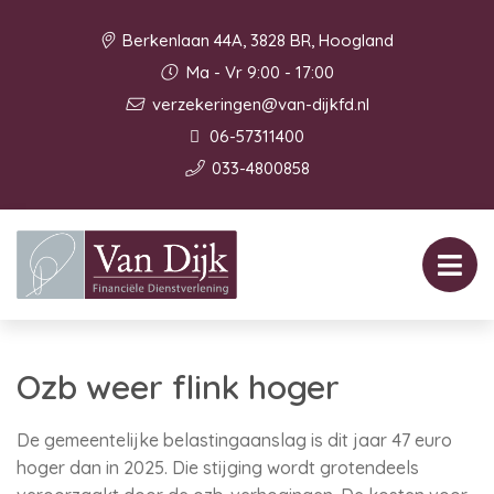
Berkenlaan 44A, 3828 BR, Hoogland
Ma - Vr 9:00 - 17:00
verzekeringen@van-dijkfd.nl
06-57311400
033-4800858
Ozb weer flink hoger
De gemeentelijke belastingaanslag is dit jaar 47 euro
hoger dan in 2025. Die stijging wordt grotendeels