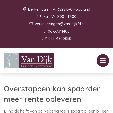
Berkenlaan 44A, 3828 BR, Hoogland
Ma - Vr 9:00 - 17:00
verzekeringen@van-dijkfd.nl
06-57311400
033-4800858
Overstappen kan spaarder
meer rente opleveren
Bijna de helft van de Nederlanders spaart alleen bij een