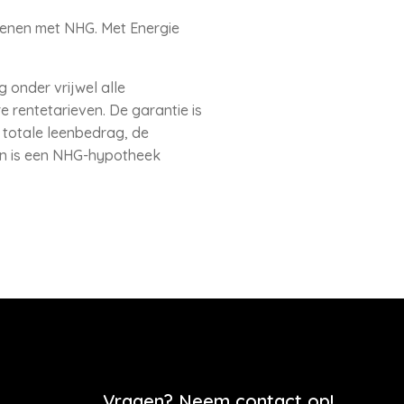
lenen met NHG. Met Energie
 onder vrijwel alle
rentetarieven. De garantie is
t totale leenbedrag, de
en is een NHG-hypotheek
Vragen? Neem contact op!