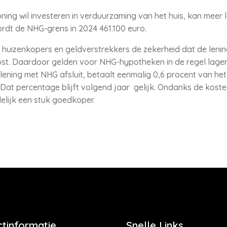
ng wil investeren in verduurzaming van het huis, kan meer 
dt de NHG-grens in 2024 461.100 euro.
uizenkopers en geldverstrekkers de zekerheid dat de lening
t. Daardoor gelden voor NHG-hypotheken in de regel lagere 
klening met NHG afsluit, betaalt eenmalig 0,6 procent van he
 Dat percentage blijft volgend jaar gelijk. Ondanks de kost
delijk een stuk goedkoper.
tinformatie
Snelle Links