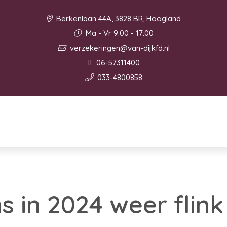
Berkenlaan 44A, 3828 BR, Hoogland
Ma - Vr 9:00 - 17:00
verzekeringen@van-dijkfd.nl
06-57311400
033-4800858
 in 2024 weer flin