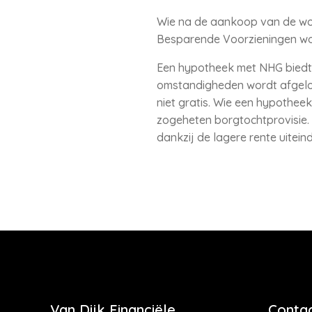
Wie na de aankoop van de woni
Besparende Voorzieningen wor
Een hypotheek met NHG biedt h
omstandigheden wordt afgelos
niet gratis. Wie een hypothee
zogeheten borgtochtprovisie.
dankzij de lagere rente uitein
Van Dijk Financiële
Contac