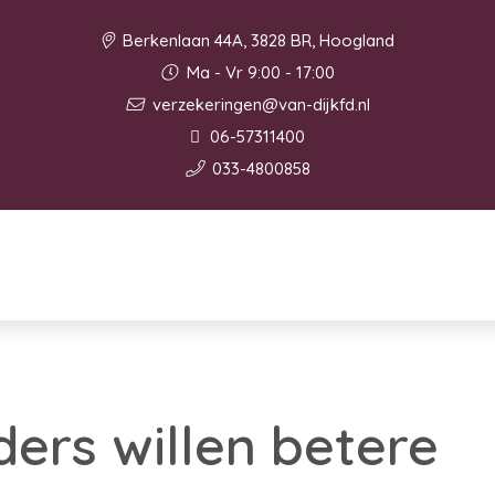
Berkenlaan 44A, 3828 BR, Hoogland
Ma - Vr 9:00 - 17:00
verzekeringen@van-dijkfd.nl
06-57311400
033-4800858
ers willen betere