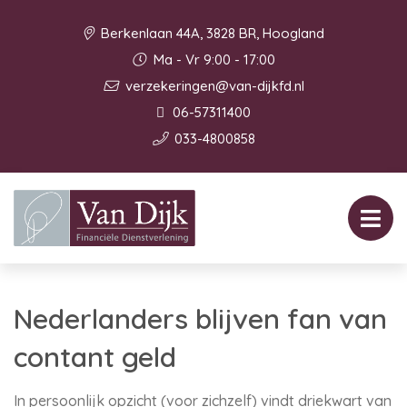
Berkenlaan 44A, 3828 BR, Hoogland
Ma - Vr 9:00 - 17:00
verzekeringen@van-dijkfd.nl
06-57311400
033-4800858
Nederlanders blijven fan van
contant geld
In persoonlijk opzicht (voor zichzelf) vindt driekwart van