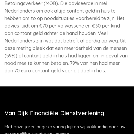
Betalingsverkeer (MOB). Die adviseerde in mei
Nederlanders om ook altijd contant geld in huis te
hebben om zo op noodsituaties voorbereid te zijn. Het
advies luidt om €70 per volwassene en €30 per kind
aan contant geld achter de hand houden. Veel
Nederlanders zijn wat dat betreft al aardig op weg. Uit
deze meting bleek dat een meerderheid van de mensen
(59%) al contant geld in huis had liggen om in geval van
nood mee te kunnen betalen. 79% van hen had meer
dan 70 euro contant geld voor dit doel in huis.
Van Dijk Financiële Dienstverlening
Met onze jarenlange ervaring kijken wij vakkundig naar uw
persoonlijke situatie en wensen.