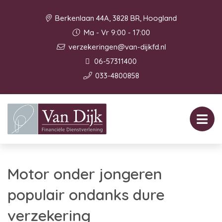
Berkenlaan 44A, 3828 BR, Hoogland
Ma - Vr 9:00 - 17:00
verzekeringen@van-dijkfd.nl
06-57311400
033-4800858
Motor onder jongeren
populair ondanks dure
verzekering