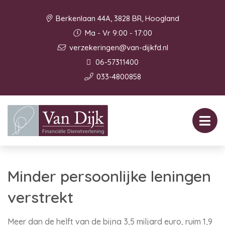
Berkenlaan 44A, 3828 BR, Hoogland
Ma - Vr 9:00 - 17:00
verzekeringen@van-dijkfd.nl
06-57311400
033-4800858
Minder persoonlijke leningen
verstrekt
Meer dan de helft van de bijna 3,5 miljard euro, ruim 1,9