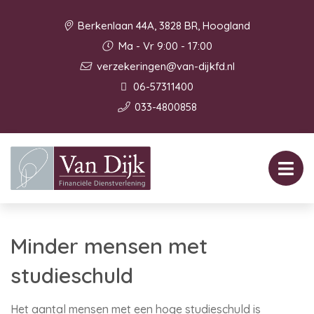
Berkenlaan 44A, 3828 BR, Hoogland
Ma - Vr 9:00 - 17:00
verzekeringen@van-dijkfd.nl
06-57311400
033-4800858
Minder mensen met
studieschuld
Het aantal mensen met een hoge studieschuld is