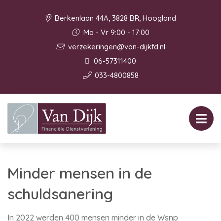
Berkenlaan 44A, 3828 BR, Hoogland
Ma - Vr 9:00 - 17:00
verzekeringen@van-dijkfd.nl
06-57311400
033-4800858
Minder mensen in de
schuldsanering
In 2022 werden 400 mensen minder in de Wsnp