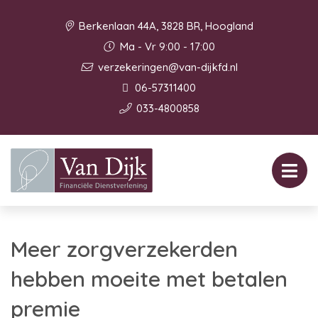
Berkenlaan 44A, 3828 BR, Hoogland
Ma - Vr 9:00 - 17:00
verzekeringen@van-dijkfd.nl
06-57311400
033-4800858
Meer zorgverzekerden
hebben moeite met betalen
premie