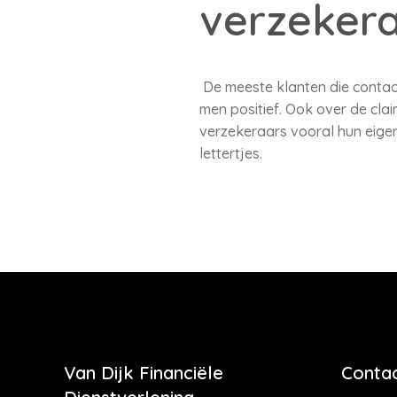
verzeker
De meeste klanten die contac
men positief. Ook over de clai
verzekeraars vooral hun eigen
lettertjes.
Van Dijk Financiële
Contac