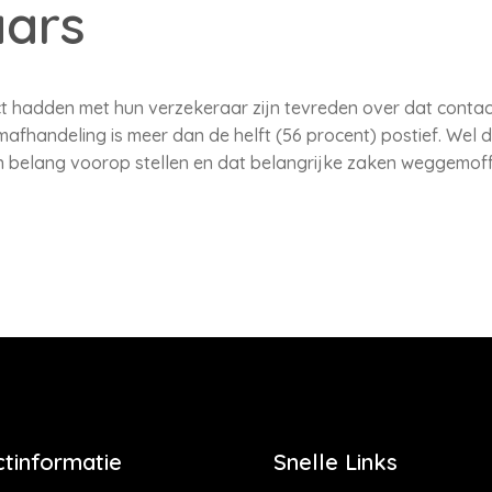
aars
t hadden met hun verzekeraar zijn tevreden over dat contact
mafhandeling is meer dan de helft (56 procent) postief. Wel 
 belang voorop stellen en dat belangrijke zaken weggemoffe
tinformatie
Snelle Links