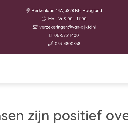
Berkenlaan 44A, 3828 BR, Hoogland
Ma - Vr 9:00 - 17:00
verzekeringen@van-dijkfd.nl
06-57311400
033-4800858
en zijn positief ov