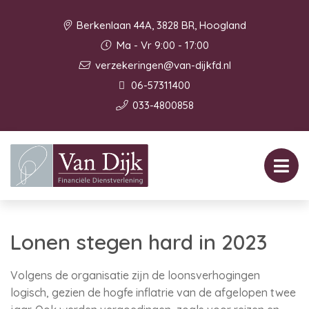
Berkenlaan 44A, 3828 BR, Hoogland
Ma - Vr 9:00 - 17:00
verzekeringen@van-dijkfd.nl
06-57311400
033-4800858
Lonen stegen hard in 2023
Volgens de organisatie zijn de loonsverhogingen
logisch, gezien de hogfe inflatrie van de afgelopen twee