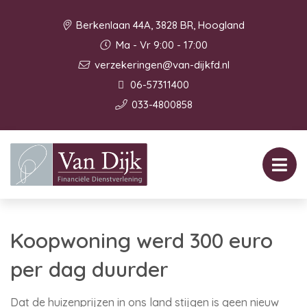
Berkenlaan 44A, 3828 BR, Hoogland
Ma - Vr 9:00 - 17:00
verzekeringen@van-dijkfd.nl
06-57311400
033-4800858
Koopwoning werd 300 euro
per dag duurder
Dat de huizenprijzen in ons land stijgen is geen nieuw