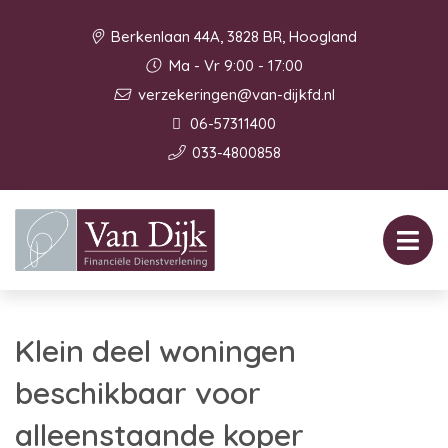
Berkenlaan 44A, 3828 BR, Hoogland
Ma - Vr 9:00 - 17:00
verzekeringen@van-dijkfd.nl
06-57311400
033-4800858
Klein deel woningen
beschikbaar voor
alleenstaande koper