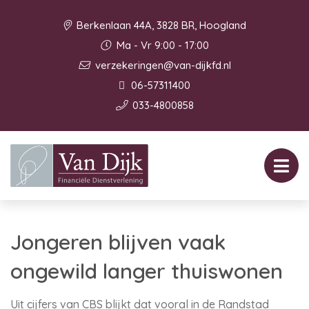
Berkenlaan 44A, 3828 BR, Hoogland
Ma - Vr 9:00 - 17:00
verzekeringen@van-dijkfd.nl
06-57311400
033-4800858
Jongeren blijven vaak
ongewild langer thuiswonen
Uit cijfers van CBS blijkt dat vooral in de Randstad