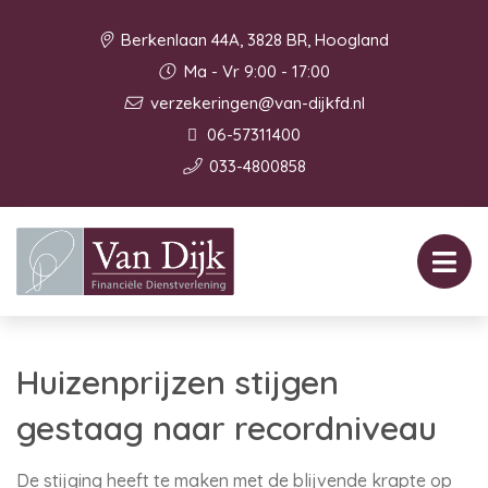
Berkenlaan 44A, 3828 BR, Hoogland
Ma - Vr 9:00 - 17:00
verzekeringen@van-dijkfd.nl
06-57311400
033-4800858
Huizenprijzen stijgen
gestaag naar recordniveau
De stijging heeft te maken met de blijvende krapte op