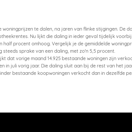
woningprijzen te dalen, na jaren van flinke stijgingen. De 
eekrentes. Nu lijkt die daling in ieder geval tijdelijk voorbi
een half procent omhoog. Vergelijk je de gemiddelde woningprij
g steeds sprake van een daling, met zo'n 5,5 procent.
blijkt dat vorige maand 14.925 bestaande woningen zijn verko
in juli vorig jaar. Die daling sluit aan bij de rest van het j
minder bestaande koopwoningen verkocht dan in dezelfde per