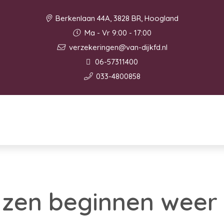
Berkenlaan 44A, 3828 BR, Hoogland
Ma - Vr 9:00 - 17:00
verzekeringen@van-dijkfd.nl
06-57311400
033-4800858
jzen beginnen weer 