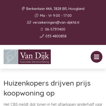
Berkenlaan 44A, 3828 BR, Hoogland
Ma - Vr 9:00 - 17:00
verzekeringen@van-dijkfd.nl
06-57311400
033-4800858
Huizenkopers drijven prijs
koopwoning op
Het CBS meldt dat lonen in het afgelopen anderhalf jaar