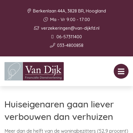
Berkenlaan 44A, 3828 BR, Hoogland
Ma - Vr 9:00 - 17:00
verzekeringen@van-dijkfd.nl
06-57311400
033-4800858
Huiseigenaren gaan liever
verbouwen dan verhuizen
Meer dan de helft van de woningbezitters (52,9 procent)