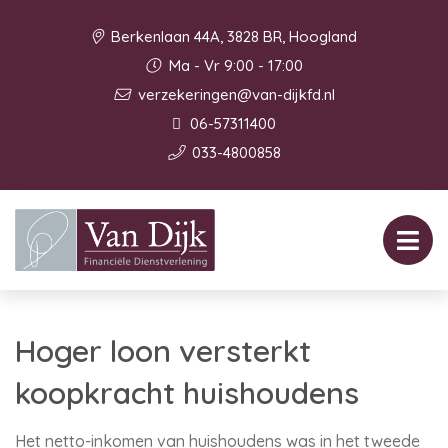
Berkenlaan 44A, 3828 BR, Hoogland
Ma - Vr 9:00 - 17:00
verzekeringen@van-dijkfd.nl
06-57311400
033-4800858
Hoger loon versterkt
koopkracht huishoudens
Het netto-inkomen van huishoudens was in het tweede