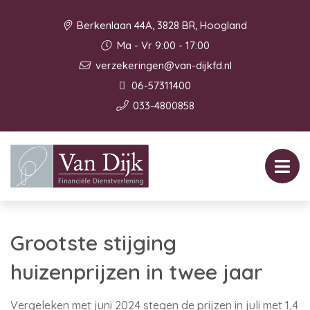
Berkenlaan 44A, 3828 BR, Hoogland
Ma - Vr 9:00 - 17:00
verzekeringen@van-dijkfd.nl
06-57311400
033-4800858
Grootste stijging
huizenprijzen in twee jaar
Vergeleken met juni 2024 stegen de prijzen in juli met 1,4