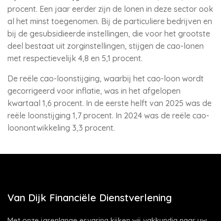
procent. Een jaar eerder zijn de lonen in deze sector ook
al het minst toegenomen. Bij de particuliere bedrijven en
bij de gesubsidieerde instellingen, die voor het grootste
deel bestaat uit zorginstellingen, stijgen de cao-lonen
met respectievelijk 4,8 en 5,1 procent.
De reële cao-loonstijging, waarbij het cao-loon wordt
gecorrigeerd voor inflatie, was in het afgelopen
kwartaal 1,6 procent. In de eerste helft van 2025 was de
reële loonstijging 1,7 procent. In 2024 was de reële cao-
loonontwikkeling 3,3 procent.
Van Dijk Financiële Dienstverlening
Met onze jarenlange ervaring kijken wij vakkundig naar uw