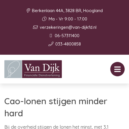
Berkenlaan 44A, 3828 BR, Hoogland
Ma - Vr 9:00 - 17:00
verzekeringen@van-dijkfd.nl
06-57311400
033-4800858
Cao-lonen stijgen minder
hard
Bij de overheid stijgen de lonen het minst, met 3,1