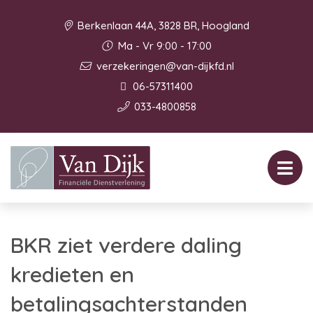
Berkenlaan 44A, 3828 BR, Hoogland
Ma - Vr 9:00 - 17:00
verzekeringen@van-dijkfd.nl
06-57311400
033-4800858
BKR ziet verdere daling
kredieten en
betalingsachterstanden