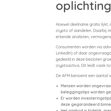
oplichtin
Hoewel deelname gratis lijkt,
crypto of aandelen. Daarbij m
erkende analisten, vermogen
Consumenten worden via adver
LinkedIn) of daar ongevraagd
gedeeld in deze besloten gro
cryptoactiva. Dit leidt vaak tot
De AFM benoemt een aantal w
Mensen worden ongevraagd
beleggingstips worden ged
Er worden investeringstip
deze gegarandeerd binnen
Het aanbod is tijdelijk, 