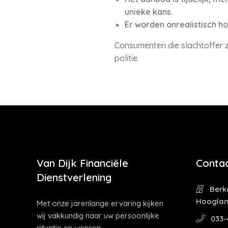
unieke kans.
Er worden onrealistisch 
Consumenten die slachtoffer z
politie.
Van Dijk Financiële
Contac
Dienstverlening
Berke
Hoogla
Met onze jarenlange ervaring kijken
wij vakkundig naar uw persoonlijke
033-
situatie en wensen.