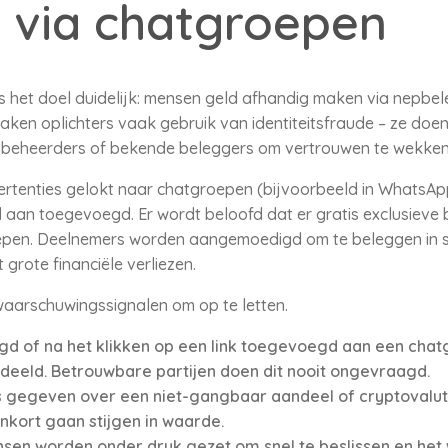
g via chatgroepen
 is het doel duidelijk: mensen geld afhandig maken via nepbe
aken oplichters vaak gebruik van identiteitsfraude – ze doen
sbeheerders of bekende beleggers om vertrouwen te wekke
tenties gelokt naar chatgroepen (bijvoorbeeld in WhatsAp
 aan toegevoegd. Er wordt beloofd dat er gratis exclusieve
epen. Deelnemers worden aangemoedigd om te beleggen in s
 grote financiële verliezen.
aarschuwingssignalen om op te letten.
 of na het klikken op een link toegevoegd aan een chatg
eeld. Betrouwbare partijen doen dit nooit ongevraagd.
s gegeven over een niet-gangbaar aandeel of cryptovalut
kort gaan stijgen in waarde.
mensen worden onder druk gezet om snel te beslissen en he