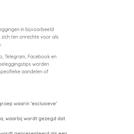
leggingen in bijvoorbeeld
 zich ten onrechte voor als
n.
p, Telegram, Facebook en
 beleggingstips worden
pecifieke aandelen of
roep waarin ‘exclusieve’
a, waarbij wordt gezegd dat
t wordt gepresenteerd als een