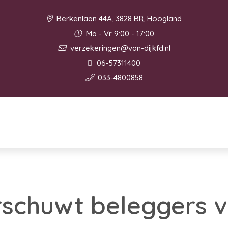
Berkenlaan 44A, 3828 BR, Hoogland
Ma - Vr 9:00 - 17:00
verzekeringen@van-dijkfd.nl
06-57311400
033-4800858
schuwt beleggers 