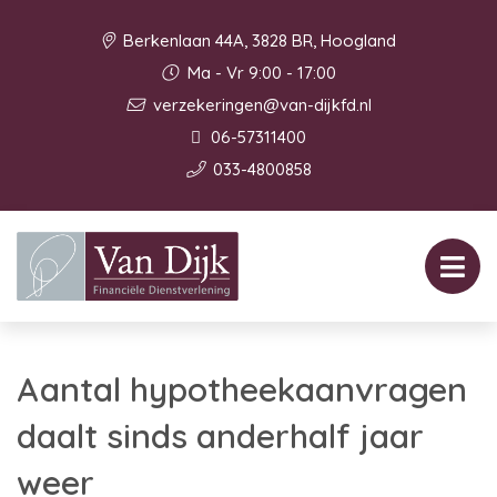
Berkenlaan 44A, 3828 BR, Hoogland
Ma - Vr 9:00 - 17:00
verzekeringen@van-dijkfd.nl
06-57311400
033-4800858
Aantal hypotheekaanvragen
daalt sinds anderhalf jaar
weer