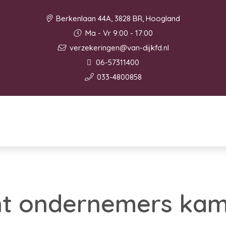
Berkenlaan 44A, 3828 BR, Hoogland
Ma - Vr 9:00 - 17:00
verzekeringen@van-dijkfd.nl
06-57311400
033-4800858
nt ondernemers ka